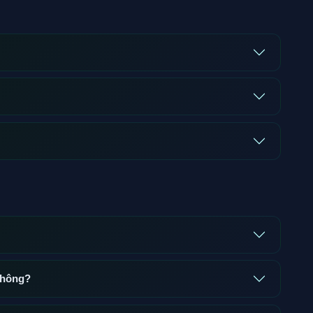
 không?