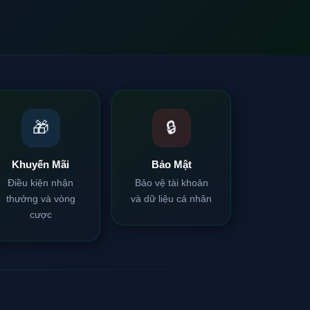
🎁
🔒
Khuyến Mãi
Bảo Mật
Điều kiện nhận
Bảo vệ tài khoản
thưởng và vòng
và dữ liệu cá nhân
cược