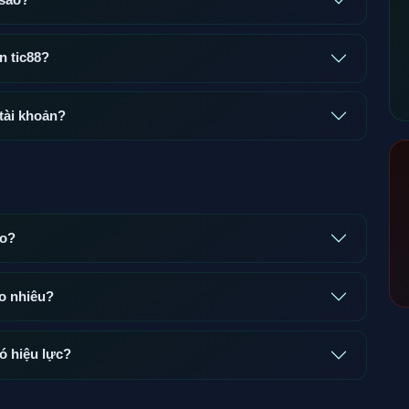
n tic88?
 tài khoản?
ào?
ao nhiêu?
có hiệu lực?