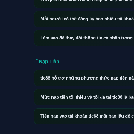
Mỗi người có thể đăng ký bao nhiêu tài khoả
Làm sao để thay đổi thông tin cá nhân trong
Nạp Tiền
tic88 hỗ trợ những phương thức nạp tiền n
Mức nạp tiền tối thiểu và tối đa tại tic88 là b
Tiền nạp vào tài khoản tic88 mất bao lâu để 