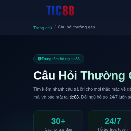
Câu hỏi thường gặp
Trang chủ
Trung tâm hỗ trợ tic88
Câu Hỏi Thường G
Tìm kiếm nhanh câu trả lời cho mọi thắc mắc về đăn
mãi và bảo mật tại
tic88
. Đội ngũ hỗ trợ 24/7 luôn 
30+
24/7
Câu hỏi giải đáp
Hỗ trợ trực tuyến