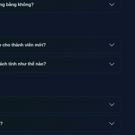
công bằng không?
o cho thành viên mới?
cách tính như thế nào?
i?