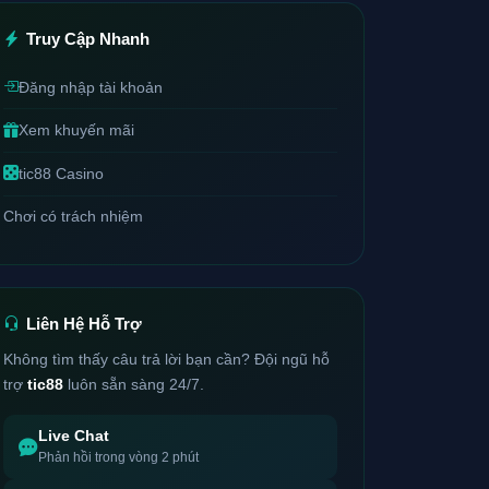
Truy Cập Nhanh
Đăng nhập tài khoản
Xem khuyến mãi
tic88 Casino
Chơi có trách nhiệm
Liên Hệ Hỗ Trợ
Không tìm thấy câu trả lời bạn cần? Đội ngũ hỗ
trợ
tic88
luôn sẵn sàng 24/7.
Live Chat
Phản hồi trong vòng 2 phút