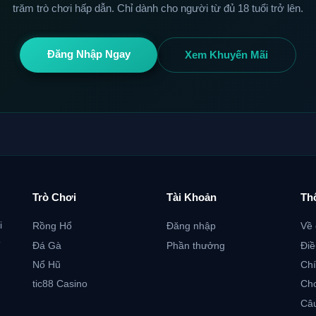
trăm trò chơi hấp dẫn. Chỉ dành cho người từ đủ 18 tuổi trở lên.
Đăng Nhập Ngay
Xem Khuyến Mãi
Trò Chơi
Tài Khoản
Th
i
Rồng Hổ
Đăng nhập
Về 
ò
Đá Gà
Phần thưởng
Điề
Nổ Hũ
Chí
tic88 Casino
Chơ
Câu