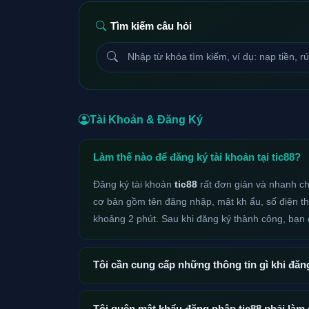
Tìm kiếm câu hỏi
Tài Khoản & Đăng Ký
Làm thế nào để đăng ký tài khoản tại tic88?
Đăng ký tài khoản
tic88
rất đơn giản và nhanh chó
cơ bản gồm tên đăng nhập, mật kh ẩu, số điện tho
khoảng 2 phút. Sau khi đăng ký thành công, bạn 
Tôi cần cung cấp những thông tin gì khi đăn
Tôi quên mật khẩu đăng nhập tic88 phải làm