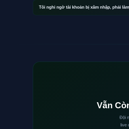
Tôi nghi ngờ tài khoản bị xâm nhập, phải làm
Vẫn Còn
Đội 
live