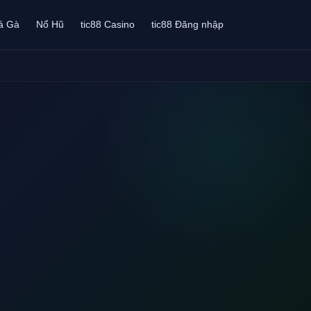
á Gà
Nổ Hũ
tic88 Casino
tic88 Đăng nhập