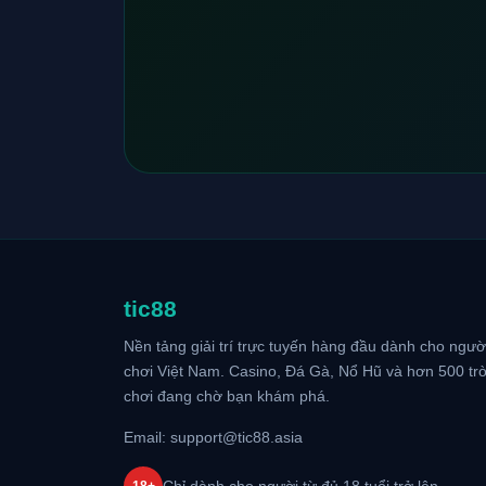
tic88
Nền tảng giải trí trực tuyến hàng đầu dành cho ngườ
chơi Việt Nam. Casino, Đá Gà, Nổ Hũ và hơn 500 tr
chơi đang chờ bạn khám phá.
Email:
support@tic88.asia
Chỉ dành cho người từ đủ 18 tuổi trở lên