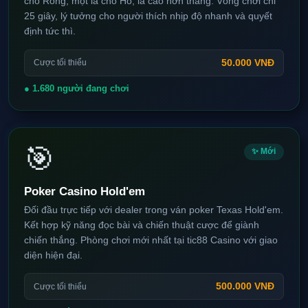
cho Rồng, một lá cho Hổ, lá cao hơn thắng. Vòng chơi chỉ
25 giây, lý tưởng cho người thích nhịp độ nhanh và quyết
định tức thì.
50.000 VNĐ
Cược tối thiểu
● 1.680 người đang chơi
🎯
✨ Mới
Poker Casino Hold'em
Đối đầu trực tiếp với dealer trong ván poker Texas Hold'em.
Kết hợp kỹ năng đọc bài và chiến thuật cược để giành
chiến thắng. Phòng chơi mới nhất tại tic88 Casino với giao
diện hiện đại.
500.000 VNĐ
Cược tối thiểu