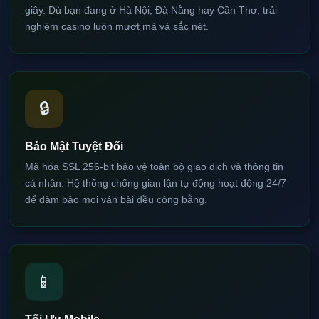
giây. Dù bạn đang ở Hà Nội, Đà Nẵng hay Cần Thơ, trải
nghiệm casino luôn mượt mà và sắc nét.
🔒
Bảo Mật Tuyệt Đối
Mã hóa SSL 256-bit bảo vệ toàn bộ giao dịch và thông tin
cá nhân. Hệ thống chống gian lận tự động hoạt động 24/7
để đảm bảo mọi ván bài đều công bằng.
📱