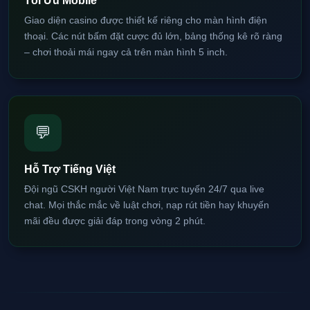
Tối Ưu Mobile
Giao diện casino được thiết kế riêng cho màn hình điện
thoại. Các nút bấm đặt cược đủ lớn, bảng thống kê rõ ràng
– chơi thoải mái ngay cả trên màn hình 5 inch.
💬
Hỗ Trợ Tiếng Việt
Đội ngũ CSKH người Việt Nam trực tuyến 24/7 qua live
chat. Mọi thắc mắc về luật chơi, nạp rút tiền hay khuyến
mãi đều được giải đáp trong vòng 2 phút.