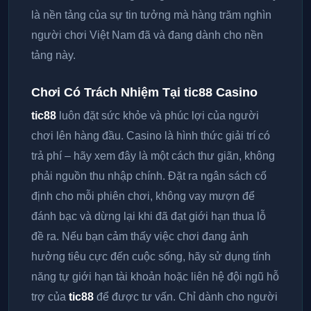
là nền tảng của sự tin tưởng mà hàng trăm nghìn
người chơi Việt Nam đã và đang dành cho nền
tảng này.
Chơi Có Trách Nhiệm Tại tic88 Casino
tic88
luôn đặt sức khỏe và phúc lợi của người
chơi lên hàng đầu. Casino là hình thức giải trí có
trả phí – hãy xem đây là một cách thư giãn, không
phải nguồn thu nhập chính. Đặt ra ngân sách cố
định cho mỗi phiên chơi, không vay mượn để
đánh bạc và dừng lại khi đã đạt giới hạn thua lỗ
đề ra. Nếu bạn cảm thấy việc chơi đang ảnh
hưởng tiêu cực đến cuộc sống, hãy sử dụng tính
năng tự giới hạn tài khoản hoặc liên hệ đội ngũ hỗ
trợ của
tic88
để được tư vấn. Chỉ dành cho người