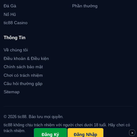
Đá Gà
Phần thưởng
Nổ Hũ
tic88 Casino
Thông Tin
Về chúng tôi
Điều khoản & Điều kiện
Chính sách bảo mật
Chơi có trách nhiệm
Câu hỏi thường gặp
Sitemap
© 2026 tic88. Bảo lưu mọi quyền.
tic88 không chịu trách nhiệm với người chơi dưới 18 tuổi. Hãy chơi có
trách nhiệm.
×
Đăng Ký
Đăng Nhập