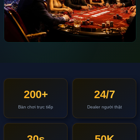
200+
24/7
Bàn chơi trực tiếp
Dealer người thật
30s
50K