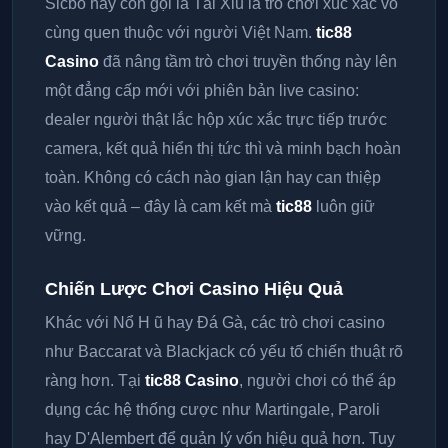
Sicbo hay còn gọi là Tài Xỉu là trò chơi xúc xắc vô
cùng quen thuộc với người Việt Nam.
tic88
Casino
đã nâng tầm trò chơi truyền thống này lên
một đẳng cấp mới với phiên bản live casino:
dealer người thật lắc hộp xúc xắc trực tiếp trước
camera, kết quả hiển thị tức thì và minh bạch hoàn
toàn. Không có cách nào gian lận hay can thiệp
vào kết quả – đây là cam kết mà
tic88
luôn giữ
vững.
Chiến Lược Chơi Casino Hiệu Quả
Khác với Nổ H ũ hay Đá Gà, các trò chơi casino
như Baccarat và Blackjack có yếu tố chiến thuật rõ
ràng hơn. Tại
tic88 Casino
, người chơi có thể áp
dụng các hệ thống cược như Martingale, Paroli
hay D'Alembert để quản lý vốn hiệu quả hơn. Tuy